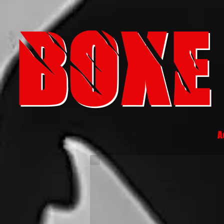
BOXE
A