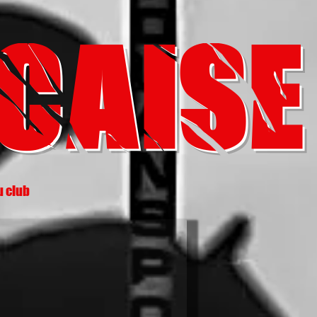
CAISE
u club