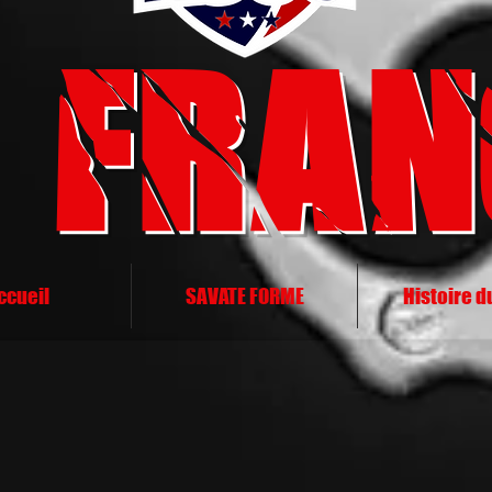
 FRAN
ccueil
SAVATE FORME
Histoire d